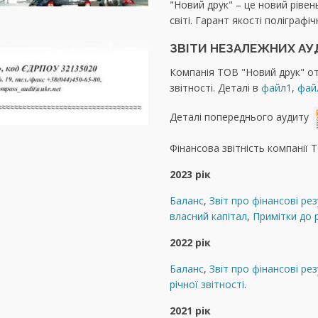
"Новий друк" – це новий рівен
світі. Гарант якості поліграфі
ЗВІТИ НЕЗАЛЕЖНИХ АУ
Компанія ТОВ "Новий друк" о
звітності. Деталі в
файл1
,
фай
Деталі попереднього аудиту
Фінансова звітність компанії 
2023 рік
Баланс
,
Звіт про фінансові ре
власний капітал
,
Примітки до р
2022 рік
Баланс
,
Звіт про фінансові ре
річної звітності
.
2021 рік