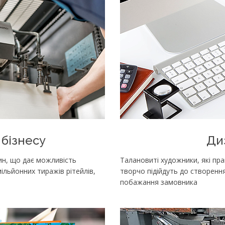
 бізнесу
Диз
ин, що дає можливість
Талановиті художники, які пра
льйонних тиражів рітейлів,
творчо підійдуть до створення
побажання замовника