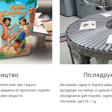
ництво
Післядру
вленні книг мистецької
Ми маємо єдину в Україні швид
а машина не проклеює окремо
продукцію на папері зі щільніс
овні звороти
обладнання для порізки, скріп
тиснення, шиття і т.д.