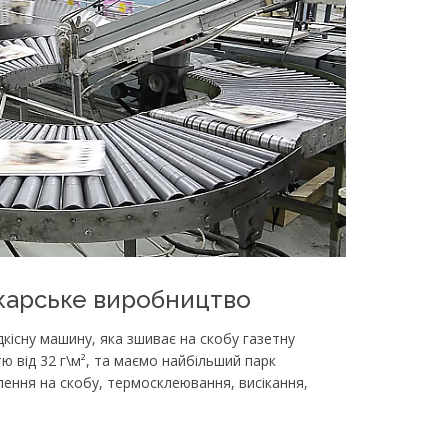
карське виробництво
кісну машину, яка зшиває на скобу газетну
тю від 32 г\м², та маємо найбільший парк
лення на скобу, термосклеювання, висікання,