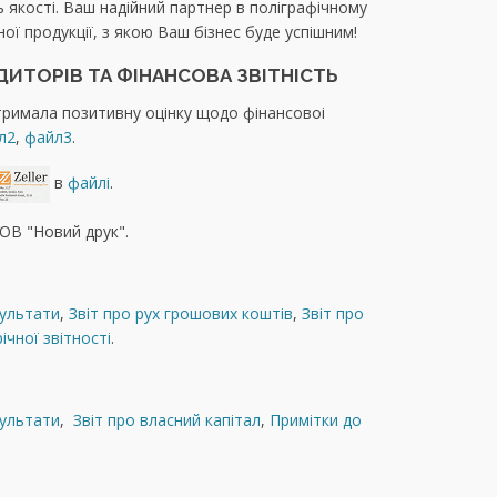
ь якості. Ваш надійний партнер в поліграфічному
чної продукції, з якою Ваш бізнес буде успішним!
ДИТОРІВ ТА ФІНАНСОВА ЗВІТНІСТЬ
тримала позитивну оцінку щодо фінансовоі
л2
,
файл3
.
в
файлі
.
ТОВ "Новий друк".
зультати
,
Звiт про рух грошових коштiв
,
Звіт про
ічної звітності
.
зультати
,
Звіт про власний капітал
,
Примітки до