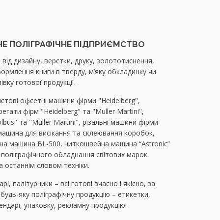
СНЕ ПОЛІГРАФІЧНЕ ПІДПРИЄМСТВО
від дизайну, верстки, друку, золототиснення,
формлення книги в тверду, м’яку обкладинку чи
вку готової продукції.
истові офсетні машини фірми "Heidelberg",
гати фірм "Heidelberg" та "Muller Martini",
us" та "Muller Martini", різальні машини фірми
 машина для висікання та склеювання коробок,
на машина BL-500, ниткошвейна машина “Astronic”
к поліграфічного обладнання світових марок.
 останнім словом техніки.
і, палітурники – всі готові вчасно і якісно, за
удь-яку поліграфічну продукцію – етикетки,
лендарі, упаковку, рекламну продукцію.