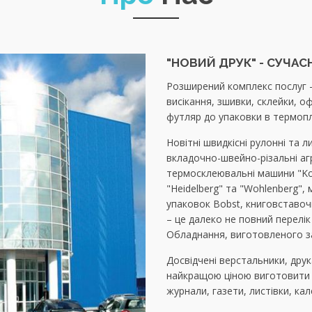
"НОВИЙ ДРУК" - СУЧА
Розширений комплекс послуг - 
висікання, зшивки, склейки, о
футляр до упаковки в термоплі
Новітні швидкісні рулонні та л
вкладочно-швейно-різальні агре
термосклеювальні машини "Kolb
"Heidelberg" та "Wohlenberg",
упаковок Bobst, книговставоч
– це далеко не повний перелі
Обладнання, виготовленого за
Досвідчені верстальники, друкар
найкращою ціною виготовити б
журнали, газети, листівки, ка