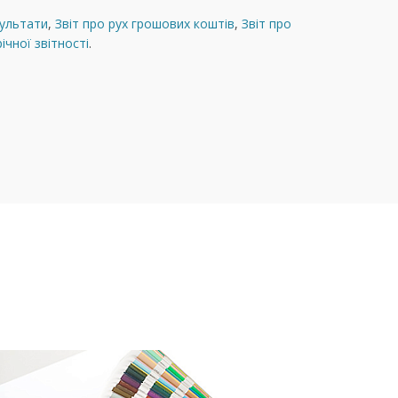
зультати
,
Звiт про рух грошових коштiв
,
Звіт про
ічної звітності
.